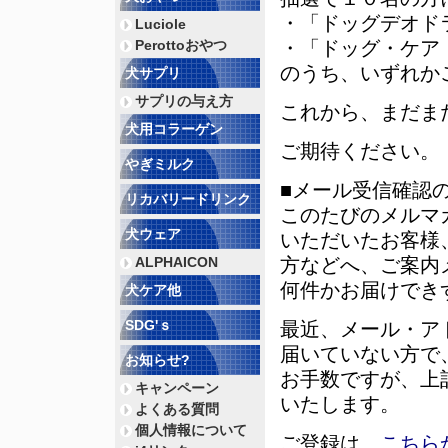
・「ドッグデオドラ
Luciole
Perottoおやつ
・「ドッグ・ケア・
のうち、いずれか
犬サプリ
サプリの与え方
これから、まだま
犬用コラーゲン
ご期待ください。
やぎミルク
■メール受信確認
リカバリードリンク
このたびのメルマ
犬ウェア
いただいたお客様
ALPHAICON
方などへ、ご案内
何件かお届けでき
犬ケア他
SDG'ｓ
最近、メール・ア
届いていない方で
お知らせ?
お手数ですが、上
キャンペーン
いたします。
よくある質問
個人情報について
ご登録は、
こちら