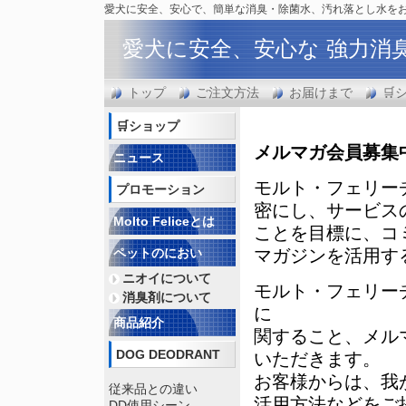
愛犬に安全、安心で、簡単な消臭・除菌水、汚れ落とし水を
愛犬に安全、安心な 強力消
トップ
ご注文方法
お届けまで
🛒
🛒ショップ
メルマガ会員
募集
ニュース
モルト・フェリー
プロモーション
密にし、サービス
Molto Feliceとは
ことを目標に、コ
ペットのにおい
マガジンを活用す
ニオイについて
モルト・フェリー
消臭剤について
に
商品紹介
関すること、
メル
DOG DEODRANT
いただきます。
お客様からは、我
従来品との違い
活用方法などをご
DD使用シーン