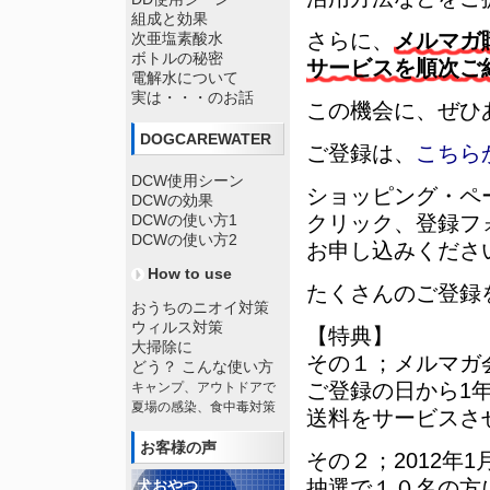
組成と効果
さらに、
メルマガ
次亜塩素酸水
ボトルの秘密
サービスを順次ご
電解水について
実は・・・のお話
この機会に、ぜひ
DOGCAREWATER
ご登録は、
こちら
DCW使用シーン
ショッピング・ペ
DCWの効果
DCWの使い方1
クリック、登録フ
DCWの使い方2
お申し込みくださ
How to use
たくさんのご登録
おうちのニオイ対策
ウィルス対策
【特典】
大掃除に
その１；
メルマガ
どう？ こんな使い方
ご登録の日から1
キャンプ、アウトドアで
夏場の感染、食中毒対策
送料をサービスさ
お客様の声
その２；2012年
抽選で１０名の方
犬おやつ