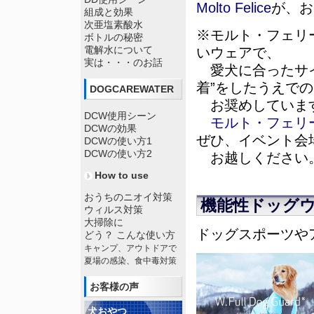
Molto Felice
が、お
組成と効果
次亜塩素酸水
※モルト・フェリ
ボトルの秘密
電解水について
いウェアで、
実は・・・のお話
愛犬に合ったサイ
着”をしたうえで
DOGCAREWATER
お奨めしていま
DCW使用シーン
モルト・フェリ
DCWの効果
ぜひ、イベント会
DCWの使い方1
DCWの使い方2
お越しください
How to use
おうちのニオイ対策
機能性ドッグ
ウィルス対策
大掃除に
ドッグスポーツや
どう？ こんな使い方
キャンプ、アウトドアで
夏場の感染、食中毒対策
お客様の声
犬おやつ