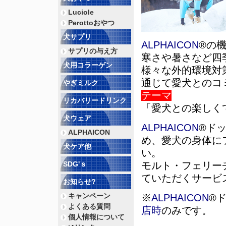
Luciole
Perottoおやつ
犬サプリ
ALPHAICON
®の
サプリの与え方
寒さや暑さなど四
犬用コラーゲン
様々な外的環境対
通じて愛犬とのコ
やぎミルク
テーマ
リカバリードリンク
「愛犬との楽しく
犬ウェア
ALPHAICON
®ド
ALPHAICON
め、愛犬の身体に
犬ケア他
い。
SDG'ｓ
モルト・フェリー
ていただくサービ
お知らせ?
キャンペーン
※
ALPHAICON
®
よくある質問
店時
のみです。
個人情報について