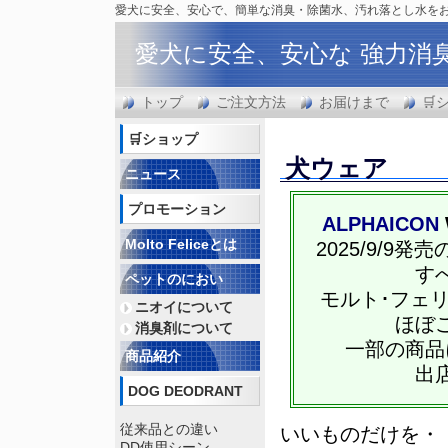
愛犬に安全、安心で、簡単な消臭・除菌水、汚れ落とし水を
愛犬に安全、安心な 強力消
トップ
ご注文方法
お届けまで
🛒
🛒ショップ
犬ウェア
ニュース
プロモーション
ALPHAICON
Molto Feliceとは
2025/9/
す
ペットのにおい
モルト･フェ
ニオイについて
ほぼ
消臭剤について
一部の商品
商品紹介
出
DOG DEODRANT
従来品との違い
いいものだけを・
DD使用シーン