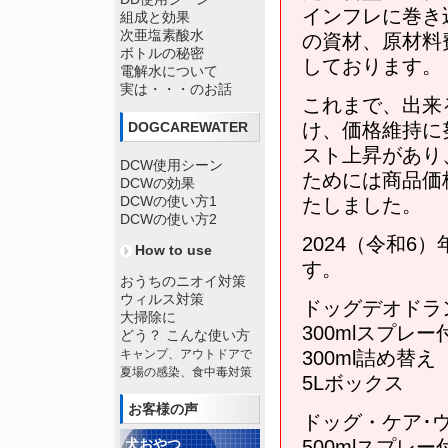
インフレに巻き
組成と効果
次亜塩素酸水
の資材、原材料
ボトルの秘密
しております。
電解水について
実は・・・のお話
これまで、出来
DOGCAREWATER
け、価格維持に
スト上昇があり
DCW使用シーン
ためには商品価
DCWの効果
DCWの使い方1
たしました。
DCWの使い方2
2024（令和6
How to use
す。
おうちのニオイ対策
ウィルス対策
ドッグデオドラ
大掃除に
300mlスプレ
どう？ こんな使い方
キャンプ、アウトドアで
300ml詰め替
夏場の感染、食中毒対策
5Lボックス
お客様の声
ドッグ・ケア･
犬おやつ
500mlスプレ