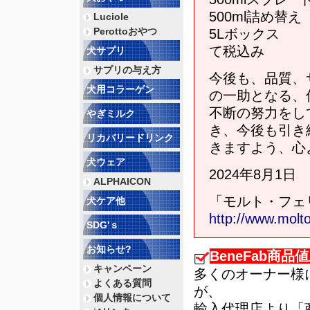
500ml詰め替
Luciole
Perottoおやつ
5Lボックス
て税込み
犬サプリ
サプリの与え方
今後も、品質、
犬用コラーゲン
の一助となる、
不断の努力をし
やぎミルク
き、今後も引き
リカバリードリンク
きますよう、心
犬ウェア
2024年8月1日
ALPHAICON
「モルト・フェ
犬ケア他
http://www.molt
SDG'ｓ
お知らせ?
BeneFab商
キャンペーン
多くのオーナー様に
よくある質問
が、
個人情報について
輸入代理店より「