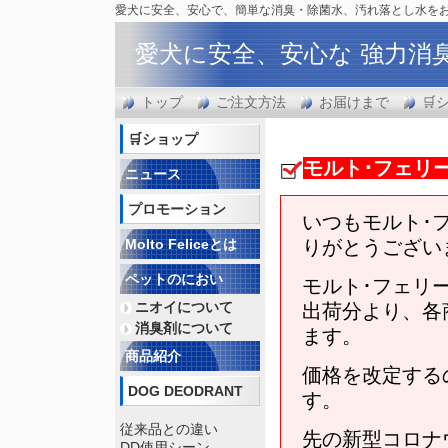
愛犬に安全、安心で、簡単な消臭・除菌水、汚れ落とし水を
愛犬に安全、安心な 強力消
トップ
ご注文方法
お届けまで
🛒
🛒ショップ
モルト･フェリ
ニュース
プロモーション
いつもモルト･
Molto Feliceとは
りがとうござい
ペットのにおい
モルト･フェリー
ニオイについて
出荷分より、各
消臭剤について
ます。
商品紹介
価格を改定する
DOG DEODRANT
す。
従来品との違い
先の新型コロナ
DD使用シーン