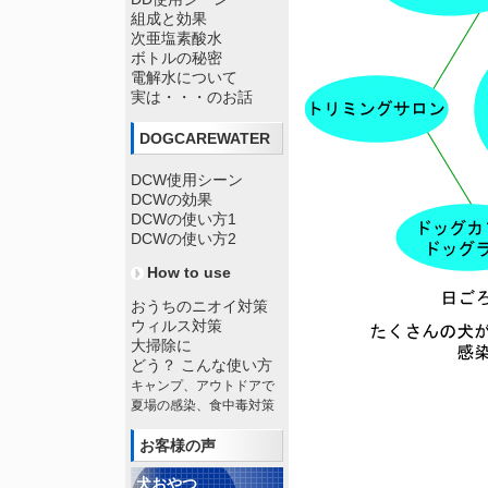
組成と効果
次亜塩素酸水
ボトルの秘密
電解水について
実は・・・のお話
DOGCAREWATER
DCW使用シーン
DCWの効果
DCWの使い方1
DCWの使い方2
How to use
おうちのニオイ対策
ウィルス対策
大掃除に
どう？ こんな使い方
キャンプ、アウトドアで
夏場の感染、食中毒対策
お客様の声
犬おやつ