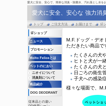
愛犬に安全、安心で、簡単な消臭・除菌水、汚れ落とし水を
愛犬に安全、安心な 強力消
トップ
ご注文方法
お届けまで
🛒
🛒ショップ
M.F.ドッグ・デ
ニュース
ただきたい商品で
プロモーション
たくさんの犬
Molto Feliceとは
ヒトと犬が一
ペットのにおい
たくさんの犬
日ごろの衛生
ニオイについて
消臭剤について
子犬への感染
商品紹介
様々な場面で、M.
DOG DEODRANT
従来品との違い
DD使用シーン