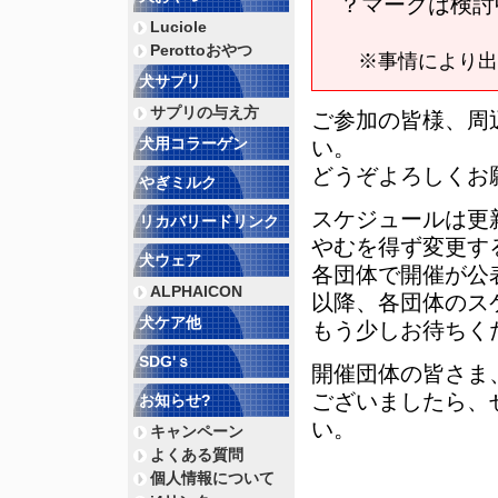
？マークは検討
Luciole
Perottoおやつ
※事情により出
犬サプリ
サプリの与え方
ご参加の皆様、周
犬用コラーゲン
い。
どうぞよろしくお
やぎミルク
スケジュールは更
リカバリードリンク
やむを得ず変更す
犬ウェア
各団体で開催が公
ALPHAICON
以降、各団体のス
犬ケア他
もう少しお待ちく
SDG'ｓ
開催団体の皆さま
ございましたら、
お知らせ?
い。
キャンペーン
よくある質問
個人情報について