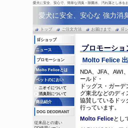
愛犬に安全、安心で、簡単な消臭・除菌水、汚れ落とし水を
愛犬に安全、安心な 強力消
トップ
ご注文方法
お届けまで
🛒
🛒ショップ
プロモーショ
ニュース
Molto Felice
出
プロモーション
Molto Feliceとは
NDA、JFA、AWI、P
ールド・
ペットのにおい
ドッグス・ガーデン 
ニオイについて
グ東北などのディ
消臭剤について
協賛しているドッ
商品紹介
行っています。
DOG DEODRANT
Molto Felice
とし
従来品との違い
DD使用シーン