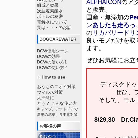
ALPHAICON
のア
組成と効果
と販売、
次亜塩素酸水
ボトルの秘密
国産・無添加の
Pe
電解水について
ン
あしたも走ろっ
実は・・・のお話
の
リカバリードリ
DOGCAREWATER
良いモノだけを取
ます。
DCW使用シーン
DCWの効果
ぜひお気軽にお立
DCWの使い方1
DCWの使い方2
How to use
ディスクドッ
おうちのニオイ対策
ぜひ、
ウィルス対策
大掃除に
そして、モル
どう？ こんな使い方
キャンプ、アウトドアで
夏場の感染、食中毒対策
8/29,30 Dr
お客様の声
犬おやつ