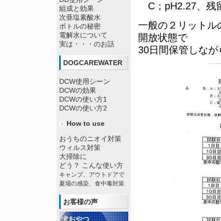
C；pH2.27、残
組成と効果
次亜塩素酸水
一般の２リットル
ボトルの秘密
電解水について
開放状態で
実は・・・のお話
30日間保管しなが
DOGCAREWATER
DCW使用シーン
DCWの効果
DCWの使い方1
DCWの使い方2
How to use
おうちのニオイ対策
ウィルス対策
大掃除に
どう？ こんな使い方
キャンプ、アウトドアで
夏場の感染、食中毒対策
お客様の声
犬おやつ