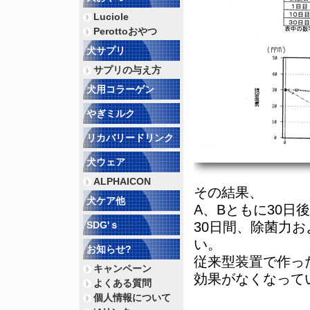
Luciole
Perottoおやつ
犬サプリ
サプリの与え方
犬用コラーゲン
やぎミルク
リカバリードリンク
犬ウェア
ALPHAICON
その結果、
犬ケア他
A、Bともに30日
SDG'ｓ
30日間、除菌力
い。
お知らせ?
従来型装置で作っ
キャンペーン
効果がなくなって
よくある質問
個人情報について