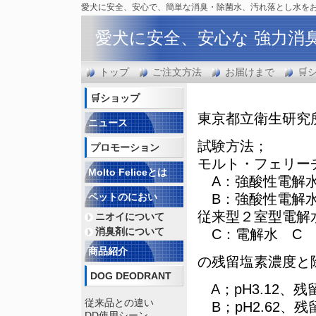
愛犬に安全、安心で、簡単な消臭・除菌水、汚れ落とし水を
愛犬に安全、安心な 強力消
トップ
ご注文方法
お届けまで
🛒
🛒ショップ
東京都立衛生研究
ニュース
試験方法；
プロモーション
モルト・フェリー
Molto Feliceとは
A：強酸性電解水
ペットのにおい
B：強酸性電解水
従来型２室型電解
ニオイについて
消臭剤について
C：電解水 C
商品紹介
の残留塩素濃度と
DOG DEODRANT
A；pH3.12、残
従来品との違い
B；pH2.62、残
DD使用シーン